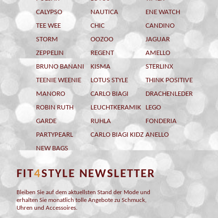
CALYPSO
NAUTICA
ENE WATCH
TEE WEE
CHIC
CANDINO
STORM
OOZOO
JAGUAR
ZEPPELIN
REGENT
AMELLO
BRUNO BANANI
KISMA
STERLINX
TEENIE WEENIE
LOTUS STYLE
THINK POSITIVE
MANORO
CARLO BIAGI
DRACHENLEDER
ROBIN RUTH
LEUCHTKERAMIK
LEGO
GARDE
RUHLA
FONDERIA
PARTYPEARL
CARLO BIAGI KIDZ
ANELLO
NEW BAGS
FIT
4
STYLE NEWSLETTER
Bleiben Sie auf dem aktuellsten Stand der Mode und
erhalten Sie monatlich tolle Angebote zu Schmuck,
Uhren und Accessoires.