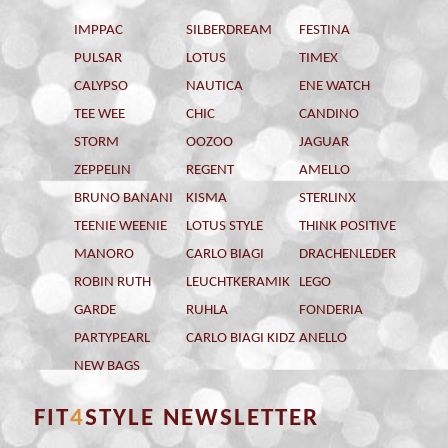
IMPPAC
SILBERDREAM
FESTINA
PULSAR
LOTUS
TIMEX
CALYPSO
NAUTICA
ENE WATCH
TEE WEE
CHIC
CANDINO
STORM
OOZOO
JAGUAR
ZEPPELIN
REGENT
AMELLO
BRUNO BANANI
KISMA
STERLINX
TEENIE WEENIE
LOTUS STYLE
THINK POSITIVE
MANORO
CARLO BIAGI
DRACHENLEDER
ROBIN RUTH
LEUCHTKERAMIK
LEGO
GARDE
RUHLA
FONDERIA
PARTYPEARL
CARLO BIAGI KIDZ
ANELLO
NEW BAGS
FIT
4
STYLE NEWSLETTER