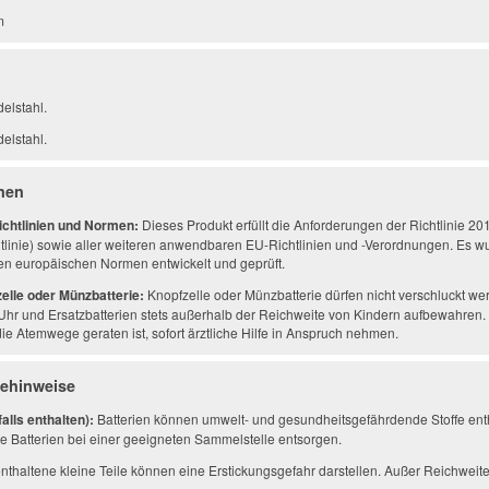
m
elstahl.
elstahl.
onen
ichtlinien und Normen:
Dieses Produkt erfüllt die Anforderungen der Richtlinie 2
tlinie) sowie aller weiteren anwendbaren EU-Richtlinien und -Verordnungen. Es w
en europäischen Normen entwickelt und geprüft.
zelle oder Münzbatterie:
Knopfzelle oder Münzbatterie dürfen nicht verschluckt we
Uhr und Ersatzbatterien stets außerhalb der Reichweite von Kindern aufbewahren. 
 die Atemwege geraten ist, sofort ärztliche Hilfe in Anspruch nehmen.
gehinweise
alls enthalten):
Batterien können umwelt- und gesundheitsgefährdende Stoffe enth
 Batterien bei einer geeigneten Sammelstelle entsorgen.
thaltene kleine Teile können eine Erstickungsgefahr darstellen. Außer Reichwei