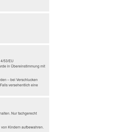
014/53/EU
urde in Übereinstimmung mit
rden – bei Verschlucken
Falls versehentlich eine
alten. Nur fachgerecht
te von Kindern aufbewahren.