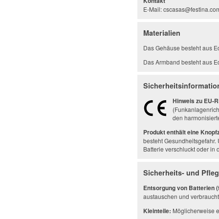
Kontakt
E-Mail: cscasas@festina.co
Materialien
Das Gehäuse besteht aus Ed
Das Armband besteht aus Ed
Sicherheitsinformati
Hinweis zu EU-R
(Funkanlagenrich
den harmonisiert
Produkt enthält eine Knopf
besteht Gesundheitsgefahr. 
Batterie verschluckt oder in
Sicherheits- und Pfle
Entsorgung von Batterien (f
austauschen und verbrauchte
Kleinteile:
Möglicherweise en