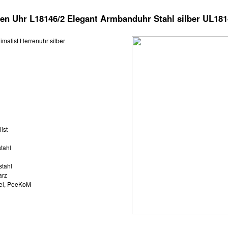
ren Uhr L18146/2 Elegant Armbanduhr Stahl silber UL181
imalist Herrenuhr silber
e
ist
tahl
stahl
arz
el, PeeKoM