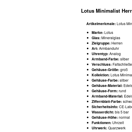
Lotus Minimalist Her
Artikelmerkmale:
Lotus Min
Marke:
Lotus
Glas:
Mineralglas
Zielgruppe:
Herren
Art:
Armbanduhr
Uhrentyp:
Analog
Armband-Farbe:
silber
Verschluss:
Faltschließ
Gehäuse-Größe:
groß
Kollektion:
Lotus Minimal
Gehäuse-Farbe:
silber
Gehäuse-Material:
Edels
Gehäuse-Form:
rund
Armband-Material:
Edel
Ziffernblatt-Farbe:
schw
Sicherheitsinfo:
CE-Lab
Wasserdicht:
bis 5 bar
Gehäuse-Höhe:
normal
Funktionen:
Uhrzeit
Uhrwerk:
Quarzwerk