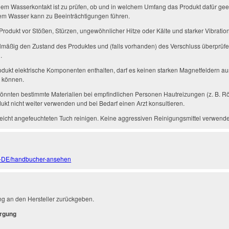
em Wasserkontakt ist zu prüfen, ob und in welchem Umfang das Produkt dafür geeig
gem Wasser kann zu Beeinträchtigungen führen.
Produkt vor Stößen, Stürzen, ungewöhnlicher Hitze oder Kälte und starker Vibratio
mäßig den Zustand des Produktes und (falls vorhanden) des Verschluss überprüfe
.
odukt elektrische Komponenten enthalten, darf es keinen starken Magnetfeldern a
n können.
önnten bestimmte Materialien bei empfindlichen Personen Hautreizungen (z. B. Rö
ukt nicht weiter verwenden und bei Bedarf einen Arzt konsultieren.
eicht angefeuchteten Tuch reinigen. Keine aggressiven Reinigungsmittel verwend
de-DE/handbucher-ansehen
ng an den Hersteller zurückgeben.
orgung