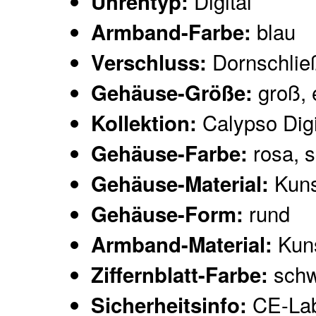
Digital
Uhrentyp:
blau
Armband-Farbe:
Dornschlie
Verschluss:
groß, 
Gehäuse-Größe:
Calypso Digi
Kollektion:
rosa, 
Gehäuse-Farbe:
Kuns
Gehäuse-Material:
rund
Gehäuse-Form:
Kuns
Armband-Material:
schw
Ziffernblatt-Farbe:
CE-Lab
Sicherheitsinfo: