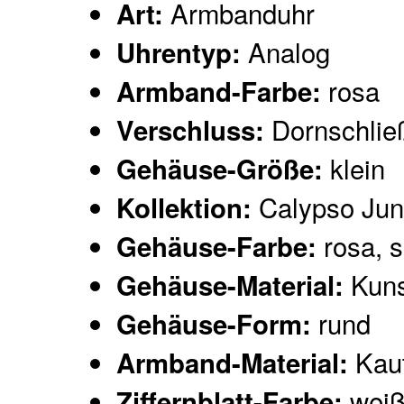
Armbanduhr
Art:
Analog
Uhrentyp:
rosa
Armband-Farbe:
Dornschlie
Verschluss:
klein
Gehäuse-Größe:
Calypso Jun
Kollektion:
rosa, s
Gehäuse-Farbe:
Kuns
Gehäuse-Material:
rund
Gehäuse-Form:
Kau
Armband-Material:
wei
Ziffernblatt-Farbe: