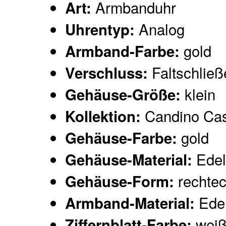
Armbanduhr
Art:
Analog
Uhrentyp:
gold
Armband-Farbe:
Faltschließ
Verschluss:
klein
Gehäuse-Größe:
Candino Ca
Kollektion:
gold
Gehäuse-Farbe:
Edel
Gehäuse-Material:
rechtec
Gehäuse-Form:
Edel
Armband-Material:
wei
Ziffernblatt-Farbe: