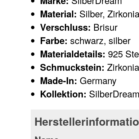
SilberDream
Marke:
Silber, Zirkoni
Material:
Brisur
Verschluss:
schwarz, silber
Farbe:
925 Ster
Materialdetails:
Zirkoni
Schmuckstein:
Germany
Made-In:
SilberDream
Kollektion:
Herstellerinformati