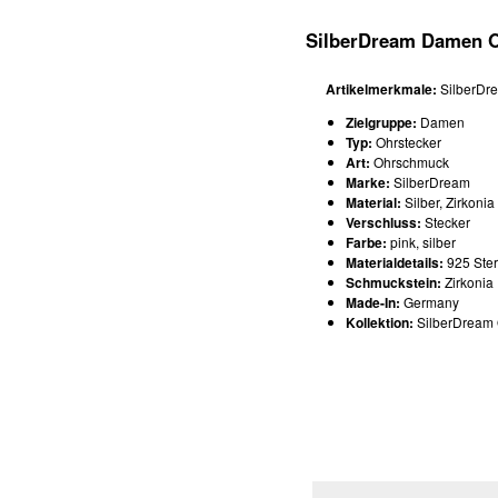
SilberDream Damen O
Artikelmerkmale:
SilberDre
Zielgruppe:
Damen
Typ:
Ohrstecker
Art:
Ohrschmuck
Marke:
SilberDream
Material:
Silber, Zirkonia
Verschluss:
Stecker
Farbe:
pink, silber
Materialdetails:
925 Ster
Schmuckstein:
Zirkonia
Made-In:
Germany
Kollektion:
SilberDream 