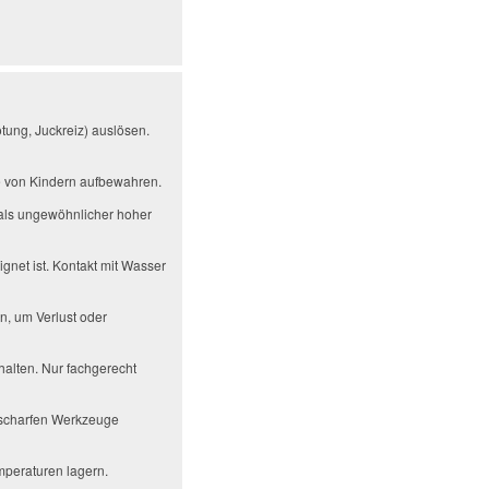
tung, Juckreiz) auslösen.
te von Kindern aufbewahren.
als ungewöhnlicher hoher
gnet ist. Kontakt mit Wasser
n, um Verlust oder
alten. Nur fachgerecht
r scharfen Werkzeuge
mperaturen lagern.