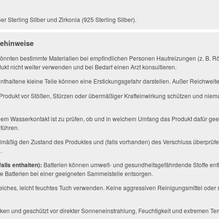
r Sterling Silber und Zirkonia (925 Sterling Silber).
gehinweise
önnten bestimmte Materialien bei empfindlichen Personen Hautreizungen (z. B. Rö
ukt nicht weiter verwenden und bei Bedarf einen Arzt konsultieren.
thaltene kleine Teile können eine Erstickungsgefahr darstellen. Außer Reichwei
Produkt vor Stößen, Stürzen oder übermäßiger Krafteinwirkung schützen und niem
em Wasserkontakt ist zu prüfen, ob und in welchem Umfang das Produkt dafür geei
führen.
mäßig den Zustand des Produktes und (falls vorhanden) des Verschluss überprüfe
.
alls enthalten):
Batterien können umwelt- und gesundheitsgefährdende Stoffe enth
 Batterien bei einer geeigneten Sammelstelle entsorgen.
eiches, leicht feuchtes Tuch verwenden. Keine aggressiven Reinigungsmittel ode
ken und geschützt vor direkter Sonneneinstrahlung, Feuchtigkeit und extremen Te