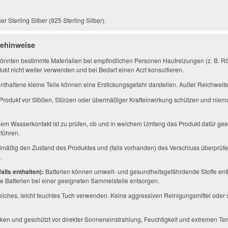
 Sterling Silber (925 Sterling Silber).
gehinweise
önnten bestimmte Materialien bei empfindlichen Personen Hautreizungen (z. B. Rö
ukt nicht weiter verwenden und bei Bedarf einen Arzt konsultieren.
thaltene kleine Teile können eine Erstickungsgefahr darstellen. Außer Reichwei
Produkt vor Stößen, Stürzen oder übermäßiger Krafteinwirkung schützen und niem
em Wasserkontakt ist zu prüfen, ob und in welchem Umfang das Produkt dafür geei
führen.
mäßig den Zustand des Produktes und (falls vorhanden) des Verschluss überprüfe
.
alls enthalten):
Batterien können umwelt- und gesundheitsgefährdende Stoffe enth
 Batterien bei einer geeigneten Sammelstelle entsorgen.
eiches, leicht feuchtes Tuch verwenden. Keine aggressiven Reinigungsmittel ode
ken und geschützt vor direkter Sonneneinstrahlung, Feuchtigkeit und extremen Te