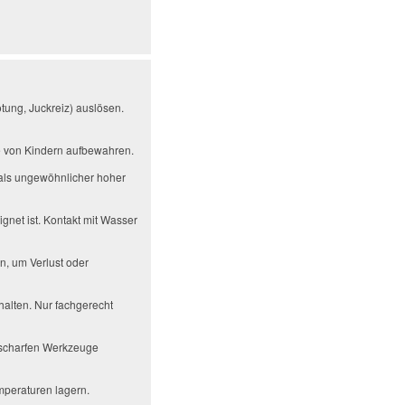
tung, Juckreiz) auslösen.
te von Kindern aufbewahren.
als ungewöhnlicher hoher
gnet ist. Kontakt mit Wasser
n, um Verlust oder
alten. Nur fachgerecht
r scharfen Werkzeuge
mperaturen lagern.