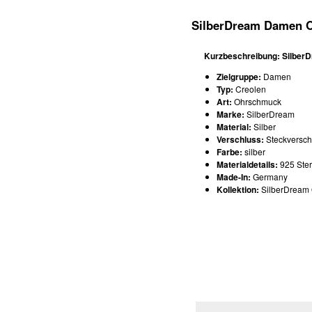
SilberDream Damen O
Kurzbeschreibung: Silber
Zielgruppe:
Damen
Typ:
Creolen
Art:
Ohrschmuck
Marke:
SilberDream
Material:
Silber
Verschluss:
Steckversch
Farbe:
silber
Materialdetails:
925 Ster
Made-In:
Germany
Kollektion:
SilberDream 