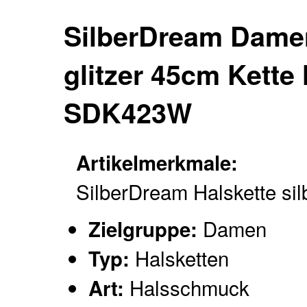
SilberDream Damen
glitzer 45cm Kette 
SDK423W
Artikelmerkmale:
SilberDream Halskette sil
Damen
Zielgruppe:
Halsketten
Typ:
Halsschmuck
Art: