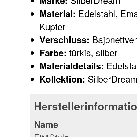
SilberDream
Marke:
Edelstahl, Emai
Material:
Kupfer
Bajonettve
Verschluss:
türkis, silber
Farbe:
Edelstah
Materialdetails:
SilberDrea
Kollektion:
Herstellerinformati
Name