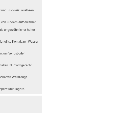
tung, Juckreiz) auslösen.
te von Kindern aufbewahren.
als ungewöhnlicher hoher
gnet ist. Kontakt mit Wasser
n, um Verlust oder
alten. Nur fachgerecht
r scharfen Werkzeuge
mperaturen lagern.