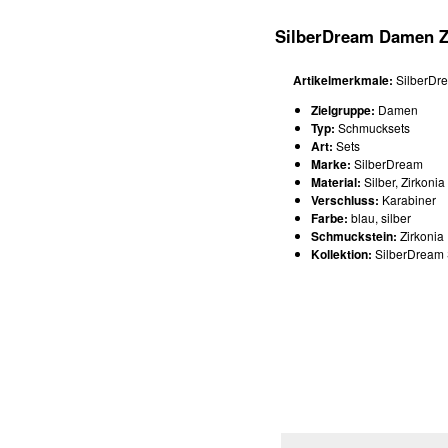
SilberDream Damen Z
Artikelmerkmale:
SilberDre
Zielgruppe:
Damen
Typ:
Schmucksets
Art:
Sets
Marke:
SilberDream
Material:
Silber, Zirkonia
Verschluss:
Karabiner
Farbe:
blau, silber
Schmuckstein:
Zirkonia
Kollektion:
SilberDream 