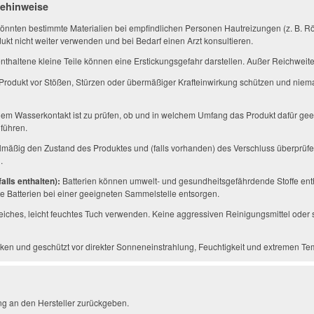
gehinweise
önnten bestimmte Materialien bei empfindlichen Personen Hautreizungen (z. B. Rö
ukt nicht weiter verwenden und bei Bedarf einen Arzt konsultieren.
thaltene kleine Teile können eine Erstickungsgefahr darstellen. Außer Reichwei
Produkt vor Stößen, Stürzen oder übermäßiger Krafteinwirkung schützen und niem
em Wasserkontakt ist zu prüfen, ob und in welchem Umfang das Produkt dafür geei
führen.
mäßig den Zustand des Produktes und (falls vorhanden) des Verschluss überprüfe
.
alls enthalten):
Batterien können umwelt- und gesundheitsgefährdende Stoffe enth
 Batterien bei einer geeigneten Sammelstelle entsorgen.
eiches, leicht feuchtes Tuch verwenden. Keine aggressiven Reinigungsmittel ode
ken und geschützt vor direkter Sonneneinstrahlung, Feuchtigkeit und extremen Te
ng an den Hersteller zurückgeben.