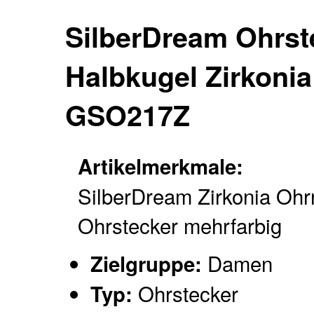
SilberDream Ohrst
Halbkugel Zirkonia
GSO217Z
Artikelmerkmale:
SilberDream Zirkonia Ohr
Ohrstecker mehrfarbig
Damen
Zielgruppe:
Ohrstecker
Typ: