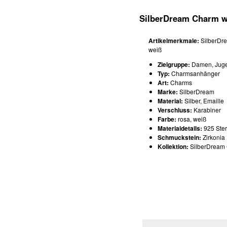
SilberDream Charm w
Artikelmerkmale:
SilberDre
weiß
Zielgruppe:
Damen, Jug
Typ:
Charmsanhänger
Art:
Charms
Marke:
SilberDream
Material:
Silber, Emaille
Verschluss:
Karabiner
Farbe:
rosa, weiß
Materialdetails:
925 Ster
Schmuckstein:
Zirkonia
Kollektion:
SilberDream