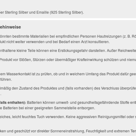
r Sterling Silber und Emaille (925 Sterling Silber).
gehinweise
önnten bestimmte Materialien bei empfindlichen Personen Hautreizungen (z. B. Rö
ukt nicht weiter verwenden und bei Bedarf einen Arzt konsultieren.
thaltene kleine Teile können eine Erstickungsgefahr darstellen. Außer Reichwei
Produkt vor Stößen, Stürzen oder übermäßiger Krafteinwirkung schützen und niem
em Wasserkontakt ist zu prüfen, ob und in welchem Umfang das Produkt dafür geei
führen.
mäßig den Zustand des Produktes und (falls vorhanden) des Verschluss überprüfe
.
alls enthalten):
Batterien können umwelt- und gesundheitsgefährdende Stoffe enth
 Batterien bei einer geeigneten Sammelstelle entsorgen.
eiches, leicht feuchtes Tuch verwenden. Keine aggressiven Reinigungsmittel ode
ken und geschützt vor direkter Sonneneinstrahlung, Feuchtigkeit und extremen Te