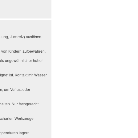
tung, Juckreiz) auslösen.
te von Kindern aufbewahren.
als ungewöhnlicher hoher
gnet ist. Kontakt mit Wasser
n, um Verlust oder
alten. Nur fachgerecht
r scharfen Werkzeuge
mperaturen lagern.