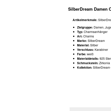
SilberDream Damen C
Artikelmerkmale:
SilberDr
Zielgruppe:
Damen, Jug
Typ:
Charmsanhänger
Art:
Charms
Marke:
SilberDream
Material:
Silber
Verschluss:
Karabiner
Farbe:
weiß
Materialdetails:
925 Ster
Schmuckstein:
Zirkonia
Kollektion:
SilberDream