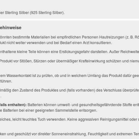
 Sterling Silber (925 Sterling Silber).
gehinweise
önnten bestimmte Materialien bei empfindlichen Personen Hautreizungen (z. B. Rö
ukt nicht weiter verwenden und bei Bedarf einen Arzt konsultieren.
thaltene kleine Teile können eine Erstickungsgefahr darstellen. Außer Reichwei
Produkt vor Stößen, Stürzen oder übermäßiger Krafteinwirkung schützen und niem
em Wasserkontakt ist zu prüfen, ob und in welchem Umfang das Produkt dafür geei
führen.
mäßig den Zustand des Produktes und (falls vorhanden) des Verschluss überprüfe
.
alls enthalten):
Batterien können umwelt- und gesundheitsgefährdende Stoffe enth
 Batterien bei einer geeigneten Sammelstelle entsorgen.
eiches, leicht feuchtes Tuch verwenden. Keine aggressiven Reinigungsmittel ode
ken und geschützt vor direkter Sonneneinstrahlung, Feuchtigkeit und extremen Te