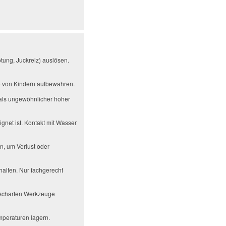
tung, Juckreiz) auslösen.
te von Kindern aufbewahren.
als ungewöhnlicher hoher
gnet ist. Kontakt mit Wasser
n, um Verlust oder
alten. Nur fachgerecht
r scharfen Werkzeuge
mperaturen lagern.