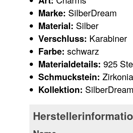
Art:
SilberDream
Marke:
Silber
Material:
Karabiner
Verschluss:
schwarz
Farbe:
925 Ster
Materialdetails:
Zirkoni
Schmuckstein:
SilberDrea
Kollektion:
Herstellerinformati