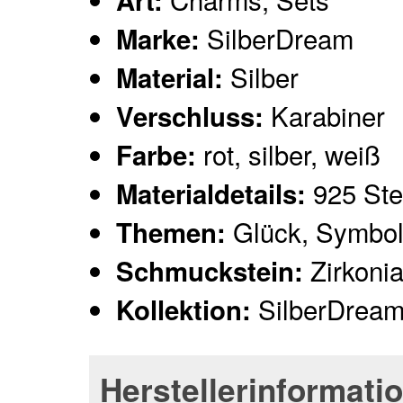
Art:
SilberDream
Marke:
Silber
Material:
Karabiner
Verschluss:
rot, silber, weiß
Farbe:
925 Ster
Materialdetails:
Glück, Symbo
Themen:
Zirkonia,
Schmuckstein:
SilberDrea
Kollektion:
Herstellerinformati