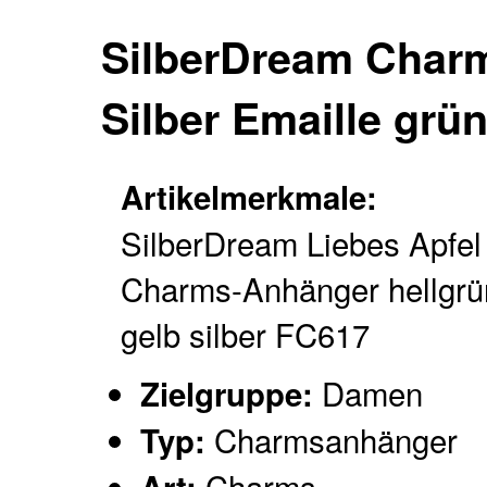
SilberDream Char
Silber Emaille grü
Artikelmerkmale:
SilberDream Liebes Apfel
Charms-Anhänger hellgrü
gelb silber FC617
Damen
Zielgruppe:
Charmsanhänger
Typ:
Charms