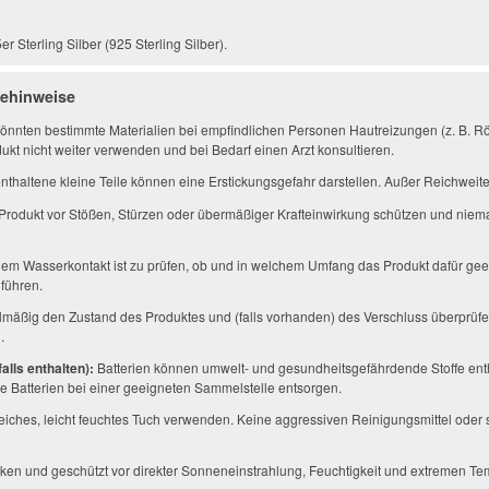
 Sterling Silber (925 Sterling Silber).
gehinweise
önnten bestimmte Materialien bei empfindlichen Personen Hautreizungen (z. B. Rö
ukt nicht weiter verwenden und bei Bedarf einen Arzt konsultieren.
thaltene kleine Teile können eine Erstickungsgefahr darstellen. Außer Reichwei
Produkt vor Stößen, Stürzen oder übermäßiger Krafteinwirkung schützen und niem
em Wasserkontakt ist zu prüfen, ob und in welchem Umfang das Produkt dafür geei
führen.
mäßig den Zustand des Produktes und (falls vorhanden) des Verschluss überprüfe
.
alls enthalten):
Batterien können umwelt- und gesundheitsgefährdende Stoffe enth
 Batterien bei einer geeigneten Sammelstelle entsorgen.
eiches, leicht feuchtes Tuch verwenden. Keine aggressiven Reinigungsmittel ode
ken und geschützt vor direkter Sonneneinstrahlung, Feuchtigkeit und extremen Te