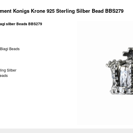
ment Konigs Krone 925 Sterling Silber Bead BBS279
agi silber Beads BBS279
oBiagi Beads
ling Silber
Beads