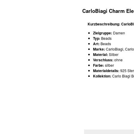
CarloBiagi Charm Ele
Kurzbeschreibung: CarloBi
Zielgruppe:
Damen
Typ:
Beads
Art:
Beads
Marke:
CarloBiagi, Carl
Material:
Silber
Verschluss:
ohne
Farbe:
silber
Materialdetails:
925 Ster
Kollektion:
Carlo Biagi 