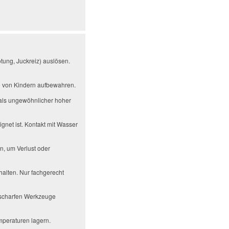
tung, Juckreiz) auslösen.
te von Kindern aufbewahren.
als ungewöhnlicher hoher
gnet ist. Kontakt mit Wasser
n, um Verlust oder
alten. Nur fachgerecht
r scharfen Werkzeuge
mperaturen lagern.